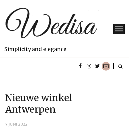
Skip
to
content
Simplicity and elegance
Nieuws
GEEN
Nieuwe winkel
CATEGORIE
Antwerpen
7 JUNI 2022
BY