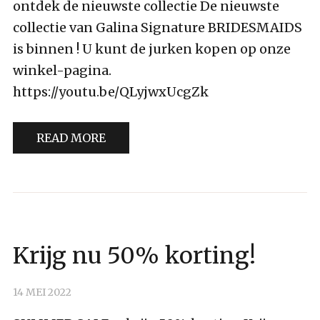
ontdek de nieuwste collectie De nieuwste
collectie van Galina Signature BRIDESMAIDS
is binnen ! U kunt de jurken kopen op onze
winkel-pagina.
https://youtu.be/QLyjwxUcgZk
READ MORE
GEEN
Krijg nu 50% korting!
CATEGORIE
14 MEI 2022
BY
DENISA