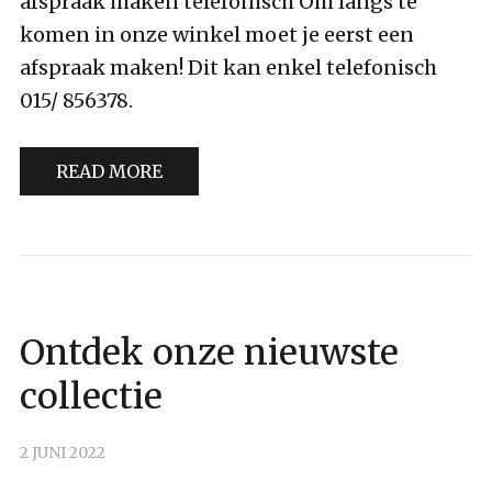
afspraak maken telefonisch Om langs te
komen in onze winkel moet je eerst een
afspraak maken! Dit kan enkel telefonisch
015/ 856378.
READ MORE
GEEN
Ontdek onze nieuwste
CATEGORIE
collectie
2 JUNI 2022
BY
DENISA