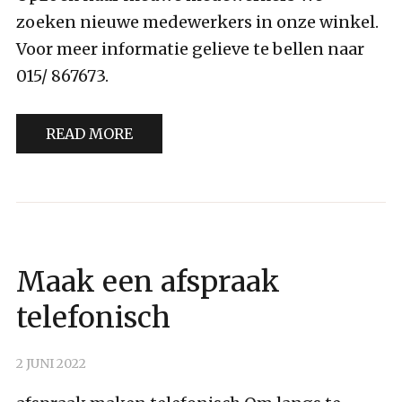
zoeken nieuwe medewerkers in onze winkel.
Voor meer informatie gelieve te bellen naar
015/ 867673.
READ MORE
GEEN
Maak een afspraak
CATEGORIE
telefonisch
2 JUNI 2022
BY
DENISA