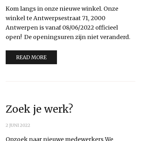
DENISA
Kom langs in onze nieuwe winkel. Onze
winkel te Antwerpsestraat 71, 2000
Antwerpen is vanaf 08/06/2022 officieel
open! De openingsuren zijn niet veranderd.
READ MORE
GEEN
Zoek je werk?
CATEGORIE
2 JUNI 2022
BY
DENISA
Opzoek naar nieuwe medewerkers We