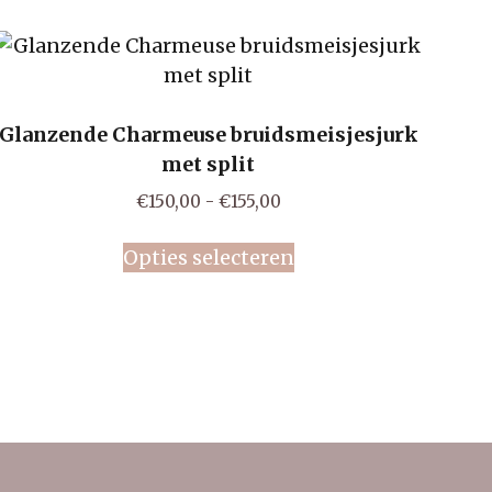
Glanzende Charmeuse bruidsmeisjesjurk
met split
Prijsklasse:
€
150,00
-
€
155,00
€150,00
Dit
tot
Opties selecteren
product
€155,00
heeft
meerdere
variaties.
Deze
optie
kan
gekozen