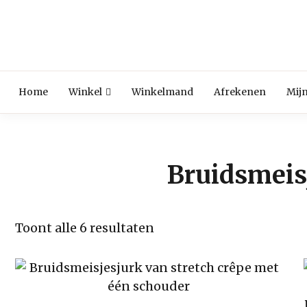
Skip
to
content
Home
Winkel
Winkelmand
Afrekenen
Mij
Bruidsmeis
Gesorteerd
Toont alle 6 resultaten
op
populariteit