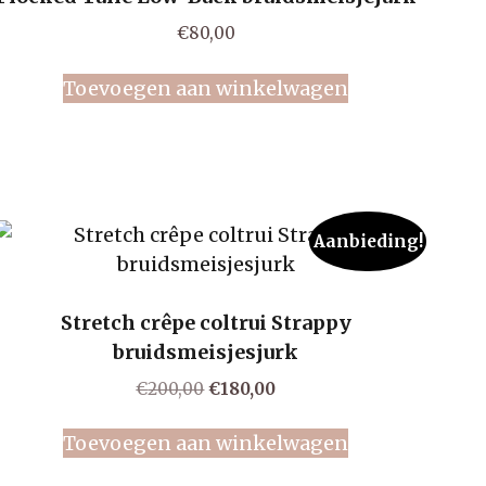
€
80,00
Toevoegen aan winkelwagen
Aanbieding!
Stretch crêpe coltrui Strappy
bruidsmeisjesjurk
Oorspronkelijke
Huidige
€
200,00
€
180,00
prijs
prijs
was:
is:
Toevoegen aan winkelwagen
€200,00.
€180,00.