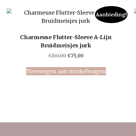
Aanbieding!
Charmeuse Flutter-Sleeve A-Lijn
Bruidmeisjes jurk
Oorspronkelijke
Huidige
€
150,00
€
75,00
prijs
prijs
was:
is:
Toevoegen aan winkelwagen
€150,00.
€75,00.