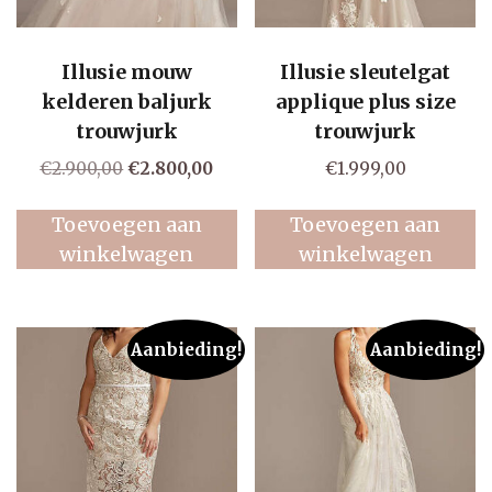
Illusie mouw
Illusie sleutelgat
kelderen baljurk
applique plus size
trouwjurk
trouwjurk
Oorspronkelijke
Huidige
€
2.900,00
€
2.800,00
€
1.999,00
prijs
prijs
was:
is:
Toevoegen aan
Toevoegen aan
€2.900,00.
€2.800,00.
winkelwagen
winkelwagen
Aanbieding!
Aanbieding!