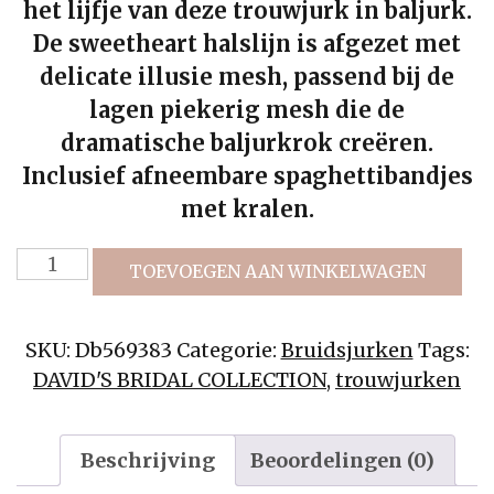
het lijfje van deze trouwjurk in baljurk.
De sweetheart halslijn is afgezet met
delicate illusie mesh, passend bij de
lagen piekerig mesh die de
dramatische baljurkrok creëren.
Inclusief afneembare spaghettibandjes
met kralen.
Strapless
TOEVOEGEN AAN WINKELWAGEN
Crystal
Floral
SKU:
Db569383
Categorie:
Bruidsjurken
Tags:
Bodice
DAVID'S BRIDAL COLLECTION
,
trouwjurken
trouwjurk
aantal
Beschrijving
Beoordelingen (0)