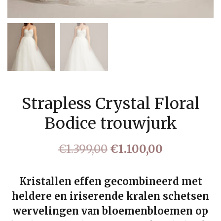
Strapless Crystal Floral
Bodice trouwjurk
Oorspronkelijke
Huidige
€
1.399,00
€
1.100,00
prijs
prijs
was:
is:
Kristallen effen gecombineerd met
heldere en iriserende kralen schetsen
€1.399,00.
€1.100,00.
wervelingen van bloemenbloemen op