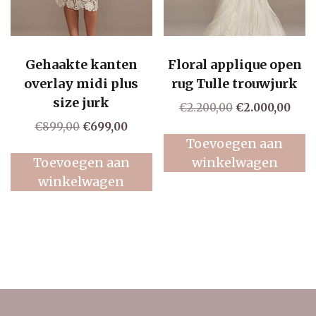
Gehaakte kanten
Floral applique open
overlay midi plus
rug Tulle trouwjurk
size jurk
Oorspronkelij
Huid
€
2.200,00
€
2.000,00
prijs
prijs
Oorspronkelijke
Huidige
€
899,00
€
699,00
was:
is:
Toevoegen aan
prijs
prijs
€2.200,00.
€2.0
was:
is:
Toevoegen aan
winkelwagen
€899,00.
€699,00.
winkelwagen